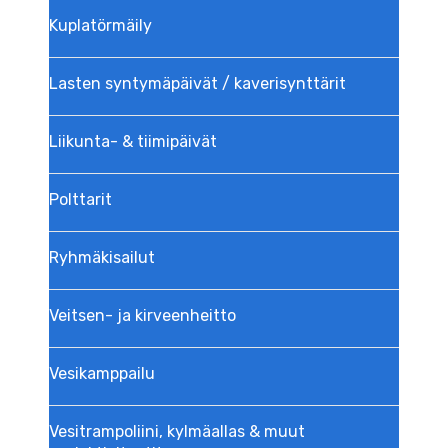
Kuplatörmäily
Lasten syntymäpäivät / kaverisynttärit
Liikunta- & tiimipäivät
Polttarit
Ryhmäkisailut
Veitsen- ja kirveenheitto
Vesikamppailu
Vesitrampoliini, kylmäallas & muut