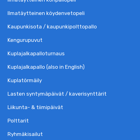
Ilmatäytteinen köydenvetopeli
Kaupunkisota / kaupunkipolttopallo
Kengurupuvut
Kuplajalka­palloturnaus
Kuplajalkapallo (also in English)
Kuplatörmäily
Lasten syntymäpäivät / kaverisynttärit
Liikunta- & tiimipäivät
Polttarit
Ryhmäkisailut