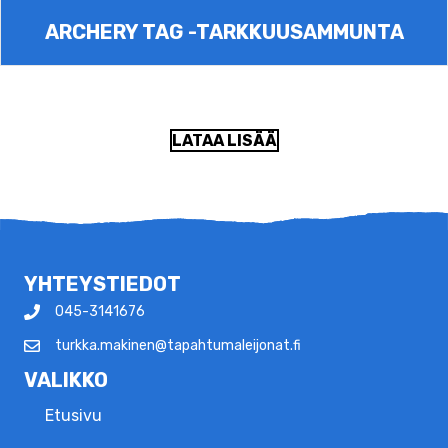
ARCHERY TAG -TARKKUUSAMMUNTA
LATAA LISÄÄ
YHTEYSTIEDOT
045-3141676
turkka.makinen@tapahtumaleijonat.fi
VALIKKO
Etusivu