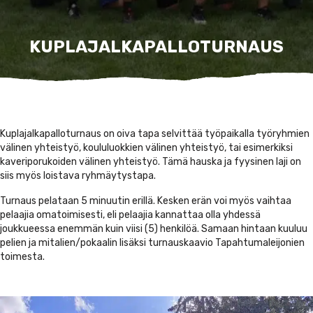
KUPLAJALKA­PALLOTURNAUS
Kuplajalkapalloturnaus on oiva tapa selvittää työpaikalla työryhmien
välinen yhteistyö, koululuokkien välinen yhteistyö, tai esimerkiksi
kaveriporukoiden välinen yhteistyö. Tämä hauska ja fyysinen laji on
siis myös loistava ryhmäytystapa.
Turnaus pelataan 5 minuutin erillä. Kesken erän voi myös vaihtaa
pelaajia omatoimisesti, eli pelaajia kannattaa olla yhdessä
joukkueessa enemmän kuin viisi (5) henkilöä. Samaan hintaan kuuluu
pelien ja mitalien/pokaalin lisäksi turnauskaavio Tapahtumaleijonien
toimesta.