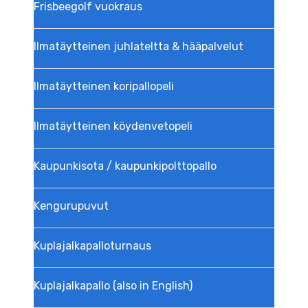
Frisbeegolf vuokraus
Ilmatäytteinen juhlateltta & hääpalvelut
Ilmatäytteinen koripallopeli
Ilmatäytteinen köydenvetopeli
Kaupunkisota / kaupunkipolttopallo
Kengurupuvut
Kuplajalka­palloturnaus
Kuplajalkapallo (also in English)