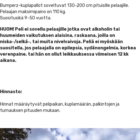
Bumperz-kuplapallot soveltuvat 130-200 cm pituisille pelaajille.
Pelaajan maksimipaino on 110 kg.
Suositusikä 9-50 vuotta.
HUOM! Peli ei sovellu pelaajille jotka ovat alkoholin tai
huumeiden vaikutuksen alaisina, raskaana, joilla on
niska-/selkä-, tai muita nivelvaivoja. Peliä ei myöskään
suositella, jos pelaajalla on epilepsia, sydänongelmia, korkea
verenpaine, tai hän on ollut leikkauksessa viimeisen 12 kk
aikana.
Hinnasto:
Hinnat määräytyvät pelipaikan, kuplamäärän, palkintojen ja
turnauksen pituuden mukaan.