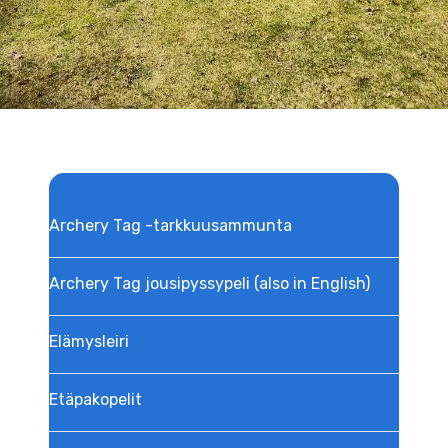
Archery Tag -tarkkuusammunta
Archery Tag jousipyssypeli (also in English)
Elämysleiri
Etäpakopelit