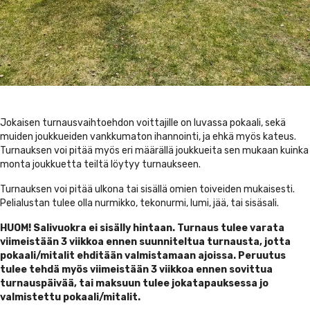
Jokaisen turnausvaihtoehdon voittajille on luvassa pokaali, sekä
muiden joukkueiden vankkumaton ihannointi, ja ehkä myös kateus.
Turnauksen voi pitää myös eri määrällä joukkueita sen mukaan kuinka
monta joukkuetta teiltä löytyy turnaukseen.
Turnauksen voi pitää ulkona tai sisällä omien toiveiden mukaisesti.
Pelialustan tulee olla nurmikko, tekonurmi, lumi, jää, tai sisäsali.
HUOM! Salivuokra ei sisälly hintaan. Turnaus tulee varata
viimeistään 3 viikkoa ennen suunniteltua turnausta, jotta
pokaali/mitalit ehditään valmistamaan ajoissa. Peruutus
tulee tehdä myös viimeistään 3 viikkoa ennen sovittua
turnauspäivää, tai maksuun tulee jokatapauksessa jo
valmistettu pokaali/mitalit.