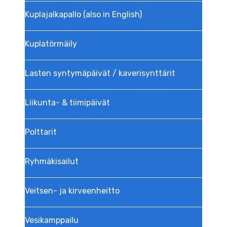
Kuplajalkapallo (also in English)
Kuplatörmäily
Lasten syntymäpäivät / kaverisynttärit
Liikunta- & tiimipäivät
Polttarit
Ryhmäkisailut
Veitsen- ja kirveenheitto
Vesikamppailu