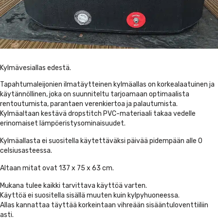
Kylmävesiallas edestä.
Tapahtumaleijonien ilmatäytteinen kylmäallas on korkealaatuinen ja
käytännöllinen, joka on suunniteltu tarjoamaan optimaalista
rentoutumista, parantaen verenkiertoa ja palautumista.
Kylmäaltaan kestävä dropstitch PVC-materiaali takaa vedelle
erinomaiset lämpöeristysominaisuudet.
Kylmäallasta ei suositella käytettäväksi päivää pidempään alle 0
celsiusasteessa.
Altaan mitat ovat 137 x 75 x 63 cm.
Mukana tulee kaikki tarvittava käyttöä varten.
Käyttöä ei suositella sisällä muuten kuin kylpyhuoneessa.
Allas kannattaa täyttää korkeintaan vihreään sisääntuloventtiiliin
asti.