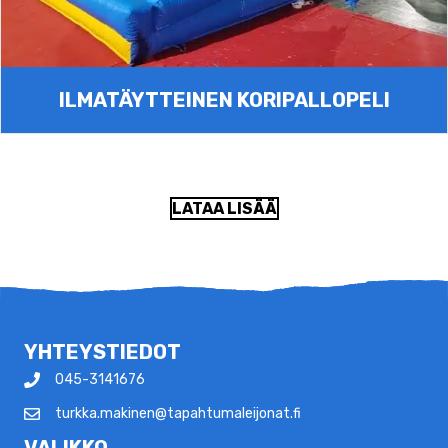
ILMATÄYTTEINEN KORIPALLOPELI
LATAA LISÄÄ
YHTEYSTIEDOT
045-3141676
turkka.makinen@tapahtumaleijonat.fi
VALIKKO