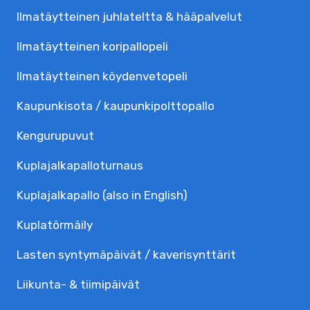
Ilmatäytteinen juhlateltta & hääpalvelut
Ilmatäytteinen koripallopeli
Ilmatäytteinen köydenvetopeli
Kaupunkisota / kaupunkipolttopallo
Kengurupuvut
Kuplajalka­palloturnaus
Kuplajalkapallo (also in English)
Kuplatörmäily
Lasten syntymäpäivät / kaverisynttärit
Liikunta- & tiimipäivät