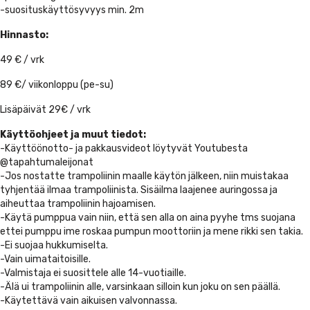
-suosituskäyttösyvyys min. 2m
Hinnasto:
49 € / vrk
89 €/ viikonloppu (pe-su)
Lisäpäivät 29€ / vrk
Käyttöohjeet ja muut tiedot:
-Käyttöönotto- ja pakkausvideot löytyvät Youtubesta
@tapahtumaleijonat
-Jos nostatte trampoliinin maalle käytön jälkeen, niin muistakaa
tyhjentää ilmaa trampoliinista. Sisäilma laajenee auringossa ja
aiheuttaa trampoliinin hajoamisen.
-Käytä pumppua vain niin, että sen alla on aina pyyhe tms suojana
ettei pumppu ime roskaa pumpun moottoriin ja mene rikki sen takia.
-Ei suojaa hukkumiselta.
-Vain uimataitoisille.
-Valmistaja ei suosittele alle 14-vuotiaille.
-Älä ui trampoliinin alle, varsinkaan silloin kun joku on sen päällä.
-Käytettävä vain aikuisen valvonnassa.