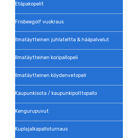
Etäpakopelit
Frisbeegolf vuokraus
Ilmatäytteinen juhlateltta & hääpalvelut
Ilmatäytteinen koripallopeli
Ilmatäytteinen köydenvetopeli
Kaupunkisota / kaupunkipolttopallo
Kengurupuvut
Kuplajalka­palloturnaus