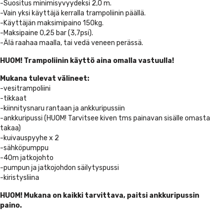
-Suositus minimisyvyydeksi 2,0 m.
-Vain yksi käyttäjä kerralla trampoliinin päällä.
-Käyttäjän maksimipaino 150kg.
-Maksipaine 0,25 bar (3,7psi).
-Älä raahaa maalla, tai vedä veneen perässä.
HUOM! Trampoliinin käyttö aina omalla vastuulla!
Mukana tulevat välineet:
-vesitrampoliini
-tikkaat
-kiinnitysnaru rantaan ja ankkuripussiin
-ankkuripussi (HUOM! Tarvitsee kiven tms painavan sisälle omasta
takaa)
-kuivauspyyhe x 2
-sähköpumppu
-40m jatkojohto
-pumpun ja jatkojohdon säilytyspussi
-kiristysliina
HUOM! Mukana on kaikki tarvittava, paitsi ankkuripussin
paino.