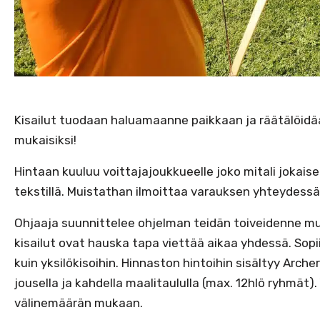
Kisailut tuodaan haluamaanne paikkaan ja räätälöidä
mukaisiksi!
Hintaan kuuluu voittajajoukkueelle joko mitali jokaisel
tekstillä. Muistathan ilmoittaa varauksen yhteydessä 
Ohjaaja suunnittelee ohjelman teidän toiveidenne muk
kisailut ovat hauska tapa viettää aikaa yhdessä. Sopi
kuin yksilökisoihin. Hinnaston hintoihin sisältyy Arc
jousella ja kahdella maalitaululla (max. 12hlö ryhmät).
välinemäärän mukaan.