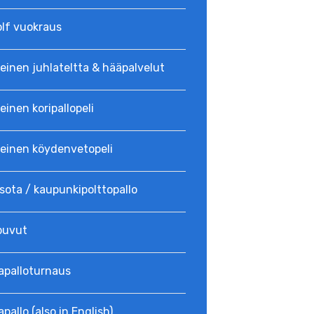
olf vuokraus
einen juhlateltta & hääpalvelut
einen koripallopeli
teinen köydenvetopeli
sota / kaupunkipolttopallo
puvut
a­palloturnaus
apallo (also in English)