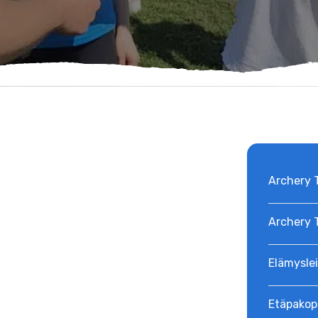
Archery 
Archery T
Elämyslei
Etäpakop