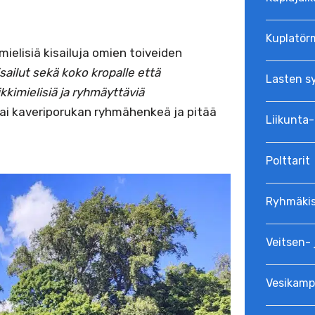
Kuplatör
imielisiä kisailuja omien toiveiden
sailut sekä koko kropalle että
Lasten s
kimielisiä ja ryhmäyttäviä
tai kaveriporukan ryhmähenkeä ja pitää
Liikunta-
Polttarit
Ryhmäkis
Veitsen- 
Vesikamp