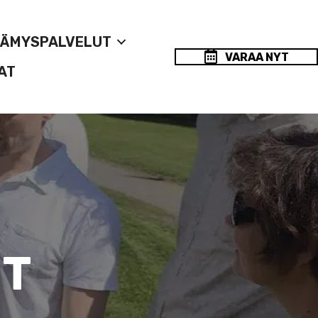
LÄMYSPALVELUT
VARAA NYT
AT
UT