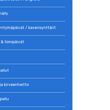
mäily
yntymäpäivät / kaverisynttärit
 & tiimipäivät
ailut
ja kirveenheitto
pailu