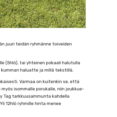
än juuri teidän ryhmänne toiveiden
le (5hlö), tai yhteinen pokaali halutulla
kumman haluatte ja millä tekstillä.
aisesti. Varmaa on kuitenkin se, että
i myös isommalle porukalle, niin joukkue-
hery Tag tarkkuusammunta kahdella
 Yli 12hlö ryhmille hinta menee