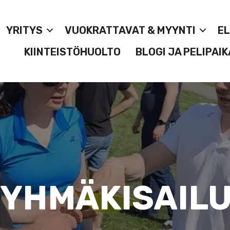
YRITYS
VUOKRATTAVAT & MYYNTI
E
KIINTEISTÖHUOLTO
BLOGI JA PELIPAIK
YHMÄKISAIL