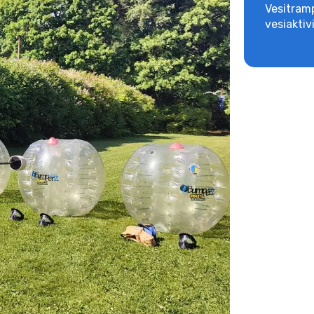
Vesitramp
vesiaktiv