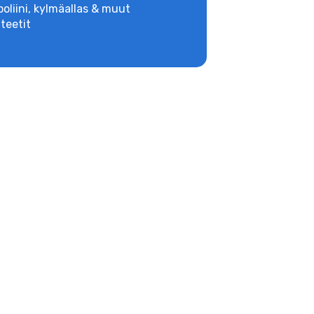
oliini, kylmäallas & muut
iteetit