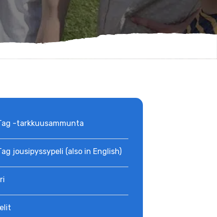
Tag -tarkkuusammunta
ag jousipyssypeli (also in English)
ri
elit