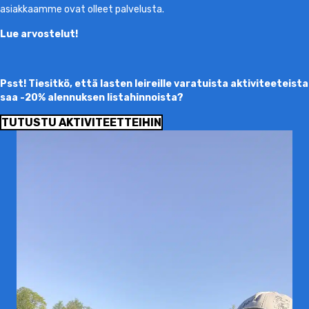
asiakkaamme ovat olleet palvelusta.
Lue arvostelut!
Psst! Tiesitkö, että lasten leireille varatuista aktiviteeteista
saa -20% alennuksen listahinnoista?
TUTUSTU AKTIVITEETTEIHIN