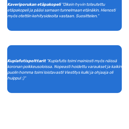
Kaveriporukan etäpakopeli
”Oikein hyvin toteutettu
etäpakopeli ja pääsi samaan tunnelmaan etänäkin. Hienosti
myös otettiin kehitysideoita vastaan. Suosittelen.”
Kuplafutispolttarit
”Kuplafutis toimi mainiosti myös näissä
koronan poikkeusoloissa. Nopeasti hoidettu varaukset ja kaikin
puolin homma toimi loistavasti! Viestitys kulki ja ohjaaja oli
huippu! :)”