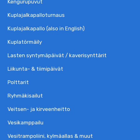
Kengurupuvut
Kuplajalka­palloturnaus
Kuplajalkapallo (also in English)
Kuplatörmäily
Lasten syntymäpäivät / kaverisynttärit
Liikunta- & tiimipäivät
Polttarit
Ryhmäkisailut
Veitsen- ja kirveenheitto
Vesikamppailu
Vesitrampoliini, kylmäallas & muut