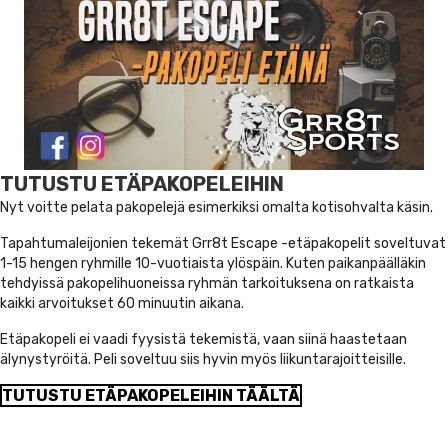
TUTUSTU ETÄPAKOPELEIHIN
Nyt voitte pelata pakopelejä esimerkiksi omalta kotisohvalta käsin.
Tapahtumaleijonien tekemät Grr8t Escape -etäpakopelit soveltuvat
1-15 hengen ryhmille 10-vuotiaista ylöspäin. Kuten paikanpäälläkin
tehdyissä pakopelihuoneissa ryhmän tarkoituksena on ratkaista
kaikki arvoitukset 60 minuutin aikana.
Etäpakopeli ei vaadi fyysistä tekemistä, vaan siinä haastetaan
älynystyröitä. Peli soveltuu siis hyvin myös liikuntarajoitteisille.
TUTUSTU ETÄPAKOPELEIHIN TÄÄLTÄ