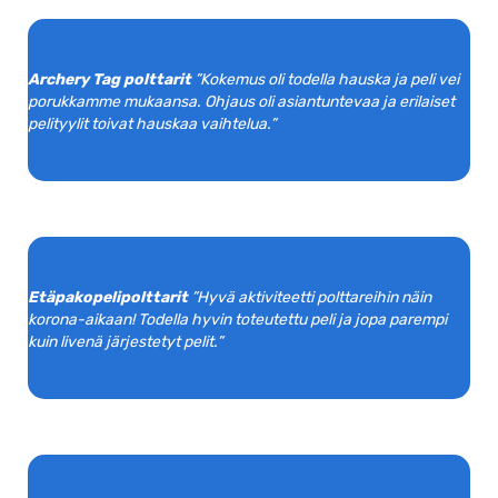
Archery Tag polttarit
”Kokemus oli todella hauska ja peli vei
porukkamme mukaansa. Ohjaus oli asiantuntevaa ja erilaiset
pelityylit toivat hauskaa vaihtelua.”
Etäpakopelipolttarit
”Hyvä aktiviteetti polttareihin näin
korona-aikaan! Todella hyvin toteutettu peli ja jopa parempi
kuin livenä järjestetyt pelit.”