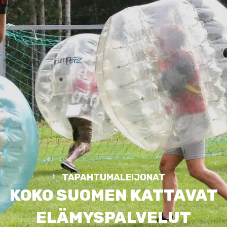
TAPAHTUMALEIJONAT
KOKO SUOMEN KATTAVAT
ELÄMYSPALVELU­T