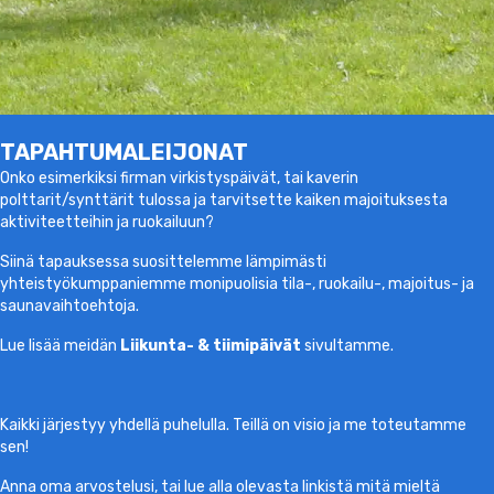
TAPAHTUMA­LEIJONAT
Onko esimerkiksi firman virkistyspäivät, tai kaverin
polttarit/synttärit tulossa ja tarvitsette kaiken majoituksesta
aktiviteetteihin ja ruokailuun?
Siinä tapauksessa suosittelemme lämpimästi
yhteistyökumppaniemme monipuolisia tila-, ruokailu-, majoitus- ja
saunavaihtoehtoja.
Lue lisää meidän
Liikunta- & tiimipäivät
sivultamme.
Kaikki järjestyy yhdellä puhelulla. Teillä on visio ja me toteutamme
sen!
Anna oma arvostelusi, tai lue alla olevasta linkistä mitä mieltä