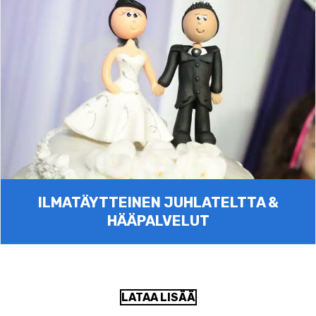
ILMATÄYTTEINEN JUHLATELTTA &
HÄÄPALVELUT
LATAA LISÄÄ