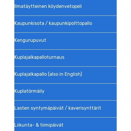
Ilmatäytteinen köydenvetopeli
Kaupunkisota / kaupunkipolttopallo
Kengurupuvut
Kuplajalka­palloturnaus
Kuplajalkapallo (also in English)
Kuplatörmäily
Lasten syntymäpäivät / kaverisynttärit
Liikunta- & tiimipäivät