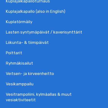
Kuplajalka­palloturnaus
Kuplajalkapallo (also in English)
Kuplatörmäily
Lasten syntymäpäivät / kaverisynttärit
Liikunta- & tiimipäivät
Polttarit
Ryhmäkisailut
Veitsen- ja kirveenheitto
Vesikamppailu
Vesitrampoliini, kylmäallas & muut
vesiaktiviteetit