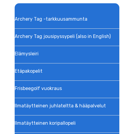
Archery Tag -tarkkuusammunta
Archery Tag jousipyssypeli (also in English)
Elämysleiri
Etäpakopelit
Frisbeegolf vuokraus
Ilmatäytteinen juhlateltta & hääpalvelut
Ilmatäytteinen koripallopeli