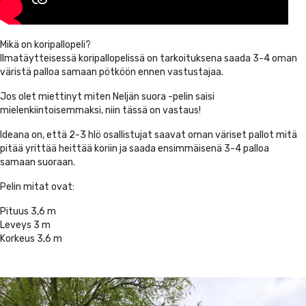
Mikä on koripallopeli?
Ilmatäytteisessä koripallopelissä on tarkoituksena saada 3-4 oman
väristä palloa samaan pötköön ennen vastustajaa.
Jos olet miettinyt miten Neljän suora -pelin saisi
mielenkiintoisemmaksi, niin tässä on vastaus!
Ideana on, että 2-3 hlö osallistujat saavat oman väriset pallot mitä
pitää yrittää heittää koriin ja saada ensimmäisenä 3-4 palloa
samaan suoraan.
Pelin mitat ovat:
Pituus 3,6 m
Leveys 3 m
Korkeus 3,6 m