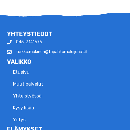
YHTEYSTIEDOT
045-3141676
turkka.makinen@tapahtumaleijonat.fi
VALIKKO
Etusivu
Muut palvelut
Yhteistyössä
Kysy lisää
Yritys
ELÄMYKSET