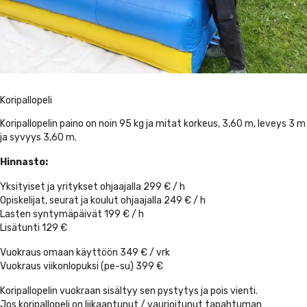
Koripallopeli
Koripallopelin paino on noin 95 kg ja mitat korkeus, 3,60 m, leveys 3 m
ja syvyys 3,60 m.
Hinnasto:
Yksityiset ja yritykset ohjaajalla 299 € / h
Opiskelijat, seurat ja koulut ohjaajalla 249 € / h
Lasten syntymäpäivät 199 € / h
Lisätunti 129 €
Vuokraus omaan käyttöön 349 € / vrk
Vuokraus viikonlopuksi (pe-su) 399 €
Koripallopelin vuokraan sisältyy sen pystytys ja pois vienti.
Jos koripallopeli on liikaantunut / vaurioitunut tapahtuman