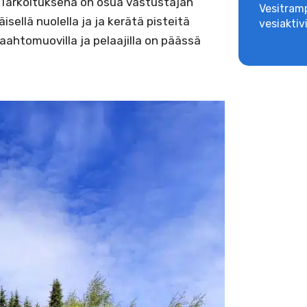
. Tarkoituksena on osua vastustajan
Vesitramp
ellä nuolella ja ja kerätä pisteitä
vesiaktiv
ahtomuovilla ja pelaajilla on päässä