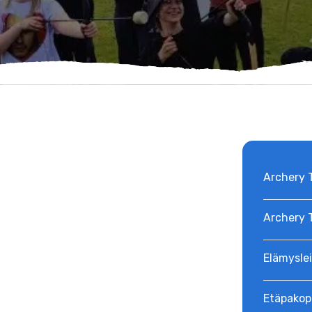
Archery 
Archery T
Elämyslei
Etäpakop