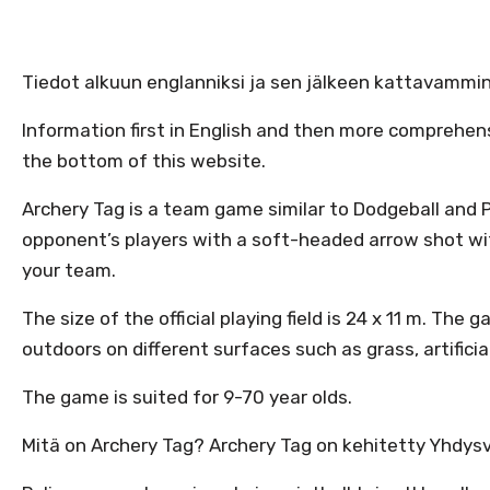
Tiedot alkuun englanniksi ja sen jälkeen kattavammi
Information first in English and then more comprehensi
the bottom of this website.
Archery Tag is a team game similar to Dodgeball and Pa
opponent’s players with a soft-headed arrow shot wit
your team.
The size of the official playing field is 24 x 11 m. Th
outdoors on different surfaces such as grass, artificial 
The game is suited for 9-70 year olds.
Mitä on Archery Tag? Archery Tag on kehitetty Yhdysv