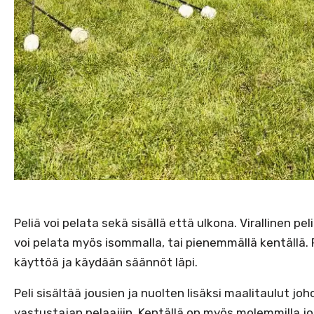
Peliä voi pelata sekä sisällä että ulkona. Virallinen pe
voi pelata myös isommalla, tai pienemmällä kentällä. P
käyttöä ja käydään säännöt läpi.
Peli sisältää jousien ja nuolten lisäksi maalitaulut j
vastustajan pelaajiin. Kentällä on myös molemmilla j