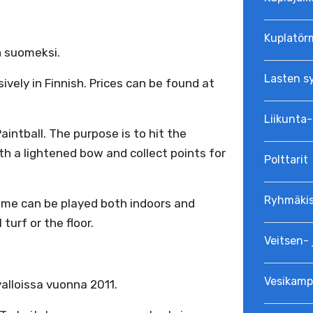
Kuplatör
n suomeksi.
Lasten s
vely in Finnish. Prices can be found at
Liikunta-
intball. The purpose is to hit the
h a lightened bow and collect points for
Polttarit
Ryhmäkis
e game can be played both indoors and
turf or the floor.
Veitsen- 
Vesikamp
alloissa vuonna 2011.