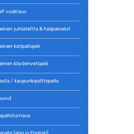
olf vuokraus
einen juhlateltta & hääpalvelut
einen koripallopeli
teinen köydenvetopeli
sota / kaupunkipolttopallo
puvut
a­palloturnaus
apallo (also in English)