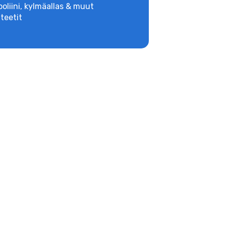
oliini, kylmäallas & muut
iteetit