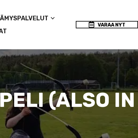
LÄMYSPALVELUT
VARAA NYT
AT
ELI (ALSO IN