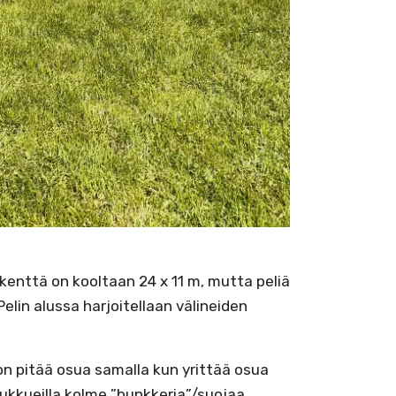
likenttä on kooltaan 24 x 11 m, mutta peliä
elin alussa harjoitellaan välineiden
ohon pitää osua samalla kun yrittää osua
oukkueilla kolme ”bunkkeria”/suojaa