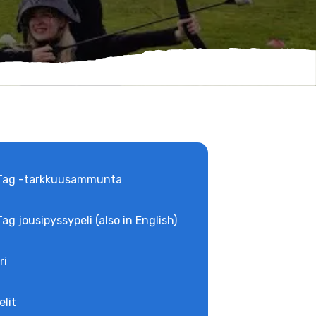
Tag -tarkkuusammunta
ag jousipyssypeli (also in English)
ri
elit