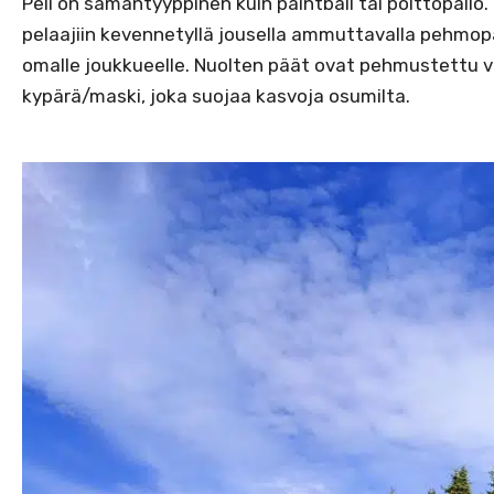
Peli on samantyyppinen kuin paintball tai polttopallo
pelaajiin kevennetyllä jousella ammuttavalla pehmopäis
omalle joukkueelle. Nuolten päät ovat pehmustettu va
kypärä/maski, joka suojaa kasvoja osumilta.