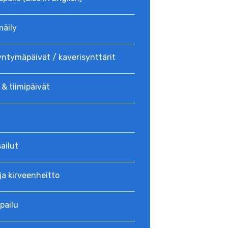
mäily
yntymäpäivät / kaverisynttärit
 & tiimipäivät
ailut
ja kirveenheitto
pailu