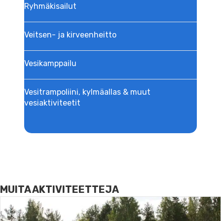
Ryhmäkisailut
Veitsen- ja kirveenheitto
Vesikamppailu
Vesitrampoliini, kylmäallas & muut
vesiaktiviteetit
MUITA AKTIVITEETTEJA