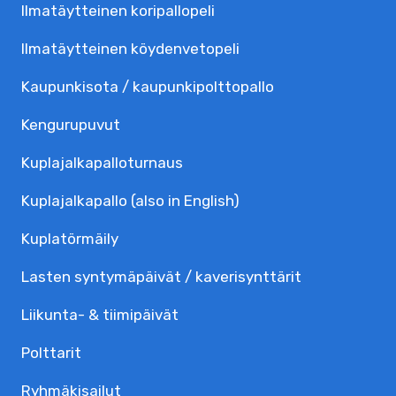
Ilmatäytteinen koripallopeli
Ilmatäytteinen köydenvetopeli
Kaupunkisota / kaupunkipolttopallo
Kengurupuvut
Kuplajalka­palloturnaus
Kuplajalkapallo (also in English)
Kuplatörmäily
Lasten syntymäpäivät / kaverisynttärit
Liikunta- & tiimipäivät
Polttarit
Ryhmäkisailut