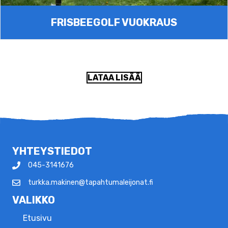
FRISBEEGOLF VUOKRAUS
LATAA LISÄÄ
YHTEYSTIEDOT
045-3141676
turkka.makinen@tapahtumaleijonat.fi
VALIKKO
Etusivu