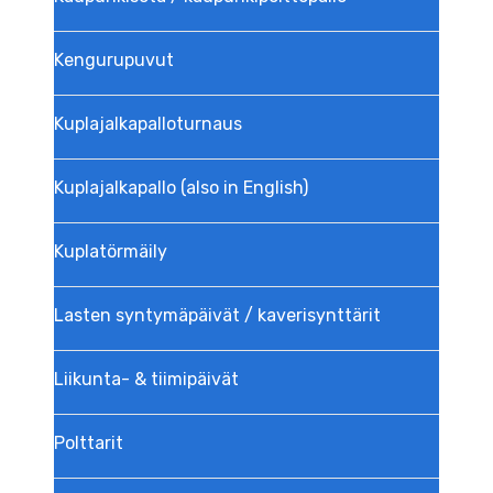
Kengurupuvut
Kuplajalka­palloturnaus
Kuplajalkapallo (also in English)
Kuplatörmäily
Lasten syntymäpäivät / kaverisynttärit
Liikunta- & tiimipäivät
Polttarit