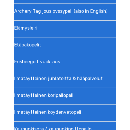
Archery Tag jousipyssypeli (also in English)
Elämysleiri
Etäpakopelit
Frisbeegolf vuokraus
Ilmatäytteinen juhlateltta & hääpalvelut
Ilmatäytteinen koripallopeli
Ilmatäytteinen köydenvetopeli
Kaupunkisota / kaupunkipolttopallo