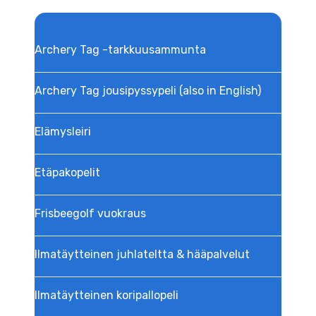
Archery Tag -tarkkuusammunta
Archery Tag jousipyssypeli (also in English)
Elämysleiri
Etäpakopelit
Frisbeegolf vuokraus
Ilmatäytteinen juhlateltta & hääpalvelut
Ilmatäytteinen koripallopeli