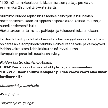
1500 m2 nurmikkoalueen leikkuu missä on puita ja puskia vie
esimerkiksi 2h yhdeltä työntekijältä.
Nurmikon kunnossapito hinta menee palkkojen ja kuluneiden
materiaalien mukaan, eli riippuen paljonko aikaa, kalkkia, multaa ja
nurmikonsiemeniä kuluu.
Hiekoituksen hinta menee palkkojen ja kuluneen hiekan mukaan.
Lehtiaidat on hyvä leikata keväällä ja heinä-syyskuussa. Kevättalvi
on paras aika isompiin leikkauksiin. Poikkeuksena veri- ja valkopyökki.
Mahlan valutuksen takia leikkuu heinä-syyskuussa.
Havupuiden paras leikkuuaika on syksy.
Puiden kaato, rännien putsaus.
HUOM! Puiden kaato on kielletty lintujen pesimäaikaan
1.4.-31.7. Omenapuuta isompien puiden kaato vaati aina luvan
kotikunnalta
.
Kotitaloudet ja taloyhtiöt:
49 € / h / hlö
Yritykset ja kaupungit: