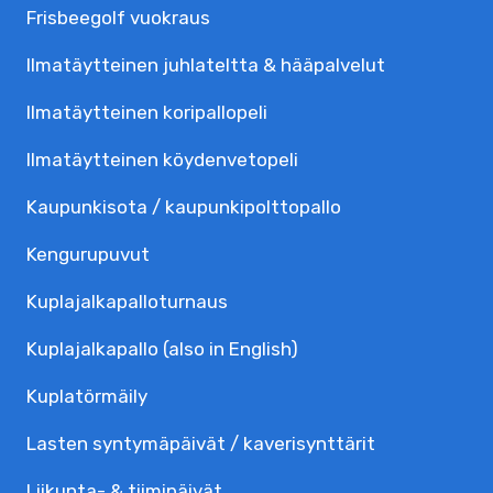
Frisbeegolf vuokraus
Ilmatäytteinen juhlateltta & hääpalvelut
Ilmatäytteinen koripallopeli
Ilmatäytteinen köydenvetopeli
Kaupunkisota / kaupunkipolttopallo
Kengurupuvut
Kuplajalka­palloturnaus
Kuplajalkapallo (also in English)
Kuplatörmäily
Lasten syntymäpäivät / kaverisynttärit
Liikunta- & tiimipäivät