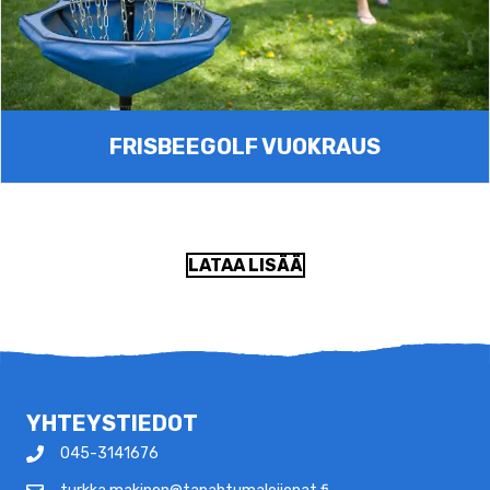
FRISBEEGOLF VUOKRAUS
LATAA LISÄÄ
YHTEYSTIEDOT
045-3141676