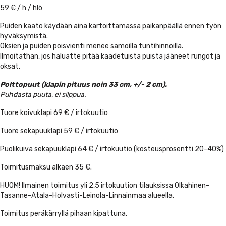
59 € / h / hlö
Puiden kaato käydään aina kartoittamassa paikanpäällä ennen työn
hyväksymistä.
Oksien ja puiden poisvienti menee samoilla tuntihinnoilla.
Ilmoitathan, jos haluatte pitää kaadetuista puista jääneet rungot ja
oksat.
P
olttopuut (klapin pituus noin 33 cm, +/- 2 cm).
Puhdasta puuta, ei silppua.
Tuore koivuklapi 69 € / irtokuutio
Tuore sekapuuklapi 59 € / irtokuutio
Puolikuiva sekapuuklapi 64 € / irtokuutio (kosteusprosentti 20-40%)
Toimitusmaksu alkaen 35 €.
HUOM! Ilmainen toimitus yli 2,5 irtokuution tilauksissa Olkahinen-
Tasanne-Atala-Holvasti-Leinola-Linnainmaa alueella.
Toimitus peräkärryllä pihaan kipattuna.