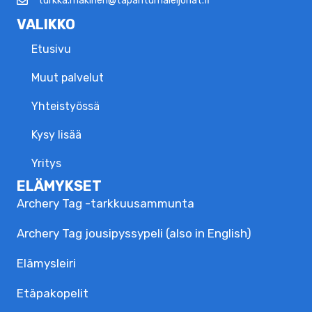
turkka.makinen@tapahtumaleijonat.fi
VALIKKO
Etusivu
Muut palvelut
Yhteistyössä
Kysy lisää
Yritys
ELÄMYKSET
Archery Tag -tarkkuusammunta
Archery Tag jousipyssypeli (also in English)
Elämysleiri
Etäpakopelit