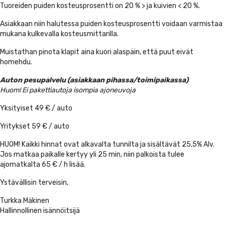
Tuoreiden puiden kosteusprosentti on 20 % > ja kuivien < 20 %.
Asiakkaan niin halutessa puiden kosteusprosentti voidaan varmistaa
mukana kulkevalla kosteusmittarilla.
Muistathan pinota klapit aina kuori alaspäin, että puut eivät
homehdu.
Auton pesupalvelu (asiakkaan pihassa/toimipaikassa)
Huom! Ei pakettiautoja isompia ajoneuvoja
Yksityiset 49 € / auto
Yritykset 59 € / auto
HUOM! Kaikki hinnat ovat alkavalta tunnilta ja sisältävät 25,5% Alv.
Jos matkaa paikalle kertyy yli 25 min, niin palkoista tulee
ajomatkalta 65 € / h lisää.
Ystävällisin terveisin,
Turkka Mäkinen
Hallinnollinen isännöitsijä