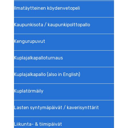
Ilmatäytteinen köydenvetopeli
Kaupunkisota / kaupunkipolttopallo
Kengurupuvut
Kuplajalka­palloturnaus
Kuplajalkapallo (also in English)
Kuplatörmäily
Lasten syntymäpäivät / kaverisynttärit
Liikunta- & tiimipäivät