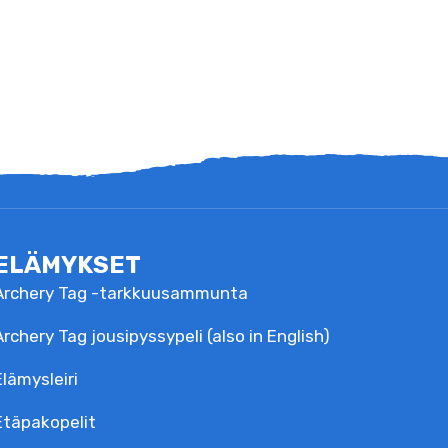
ELÄMYKSET
Archery Tag -tarkkuusammunta
Archery Tag jousipyssypeli (also in English)
Elämysleiri
Etäpakopelit