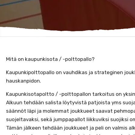
Mitä on kaupunkisota / -polttopallo?
Kaupunkipolttopallo on vauhdikas ja strateginen joukk
hauskanpidon.
Kaupunkisotapoltto / -polttopallon tarkoitus on yksi
Alkuun tehdään salista löytyvistä patjoista yms suoj
säännöt läpi ja molemmat joukkueet saavat pehmopa
suojeltavaksi, sekä jumppapallot liikkuviksi suojiksi o
Tämän jälkeen tehdään joukkueet ja peli on valmis al