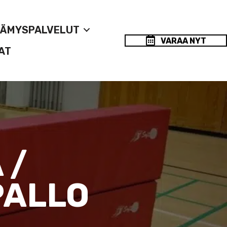
LÄMYSPALVELUT
VARAA NYT
AT
 /
PALLO