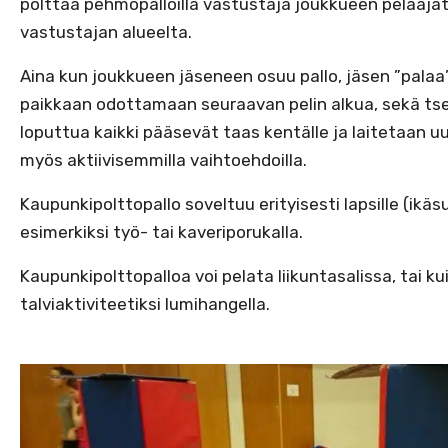
polttaa pehmopalloilla vastustaja joukkueen pelaajat
vastustajan alueelta.
Aina kun joukkueen jäseneen osuu pallo, jäsen ”pala
paikkaan odottamaan seuraavan pelin alkua, sekä t
loputtua kaikki pääsevät taas kentälle ja laitetaan uus
myös aktiivisemmilla vaihtoehdoilla.
Kaupunkipolttopallo soveltuu erityisesti lapsille (ik
esimerkiksi työ- tai kaveriporukalla.
Kaupunkipolttopalloa voi pelata liikuntasalissa, tai ku
talviaktiviteetiksi lumihangella.