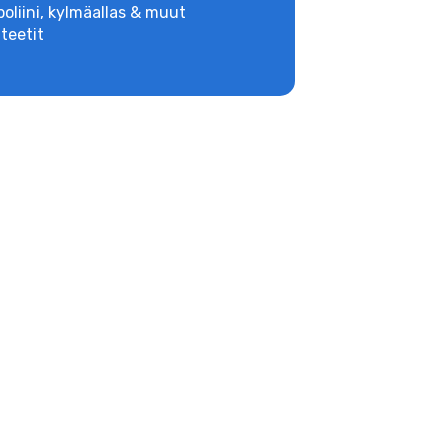
oliini, kylmäallas & muut
iteetit