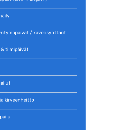
mäily
yntymäpäivät / kaverisynttärit
 & tiimipäivät
ailut
ja kirveenheitto
pailu