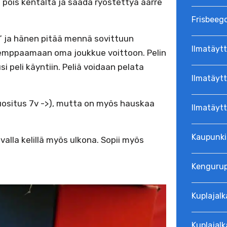
 pois kentältä ja saada ryöstettyä aarre
Frisbeeg
a” ja hänen pitää mennä sovittuun
Ilmatäytt
semppaamaan oma joukkue voittoon. Pelin
i peli käyntiin. Peliä voidaan pelata
Ilmatäytt
äsuositus 7v ->), mutta on myös hauskaa
Ilmatäyt
Kaupunki
ivalla kelillä myös ulkona. Sopii myös
Kenguru
Kuplajalk
Kuplajalk