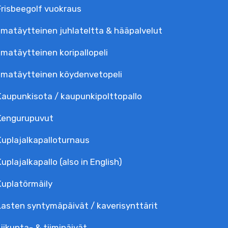
Frisbeegolf vuokraus
Ilmatäytteinen juhlateltta & hääpalvelut
Ilmatäytteinen koripallopeli
Ilmatäytteinen köydenvetopeli
Kaupunkisota / kaupunkipolttopallo
Kengurupuvut
Kuplajalka­palloturnaus
Kuplajalkapallo (also in English)
Kuplatörmäily
Lasten syntymäpäivät / kaverisynttärit
Liikunta- & tiimipäivät