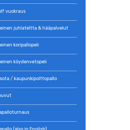
olf vuokraus
einen juhlateltta & hääpalvelut
einen koripallopeli
teinen köydenvetopeli
sota / kaupunkipolttopallo
puvut
a­palloturnaus
apallo (also in English)