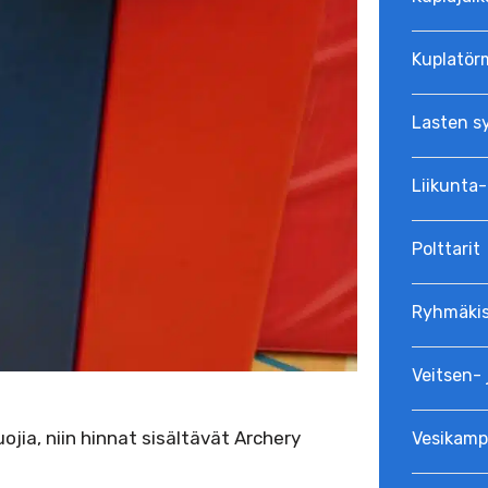
Kuplatör
Lasten s
Liikunta-
Polttarit
Ryhmäkis
Veitsen- 
uojia, niin hinnat sisältävät Archery
Vesikamp