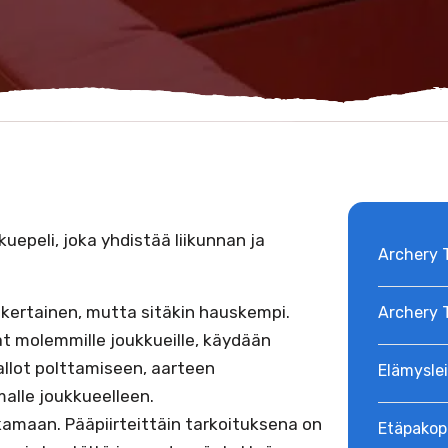
uepeli, joka yhdistää liikunnan ja
Archery 
nkertainen, mutta sitäkin hauskempi.
Archery T
at molemmille joukkueille, käydään
llot polttamiseen, aarteen
Elämyslei
malle joukkueelleen.
kamaan. Pääpiirteittäin tarkoituksena on
Etäpakop