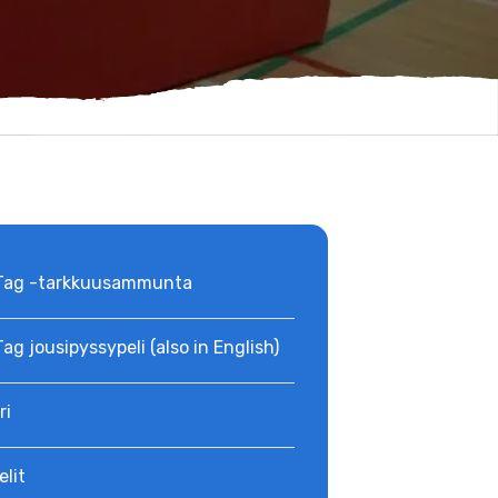
Tag -tarkkuusammunta
ag jousipyssypeli (also in English)
ri
elit