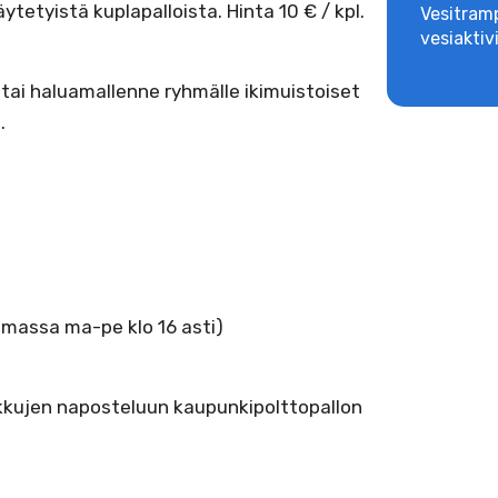
ytetyistä kuplapalloista. Hinta 10 € / kpl.
Vesitramp
vesiaktiv
 tai haluamallenne ryhmälle ikimuistoiset
.
oimassa ma-pe klo 16 asti)
rkkujen naposteluun kaupunkipolttopallon