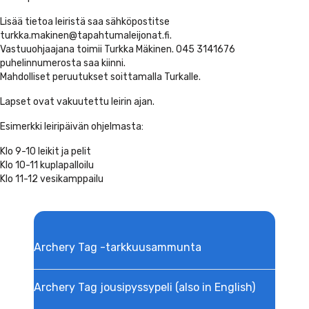
Lisää tietoa leiristä saa sähköpostitse
turkka.makinen@tapahtumaleijonat.fi.
Vastuuohjaajana toimii Turkka Mäkinen. 045 3141676
puhelinnumerosta saa kiinni.
Mahdolliset peruutukset soittamalla Turkalle.
Lapset ovat vakuutettu leirin ajan.
Esimerkki leiripäivän ohjelmasta:
Klo 9-10 leikit ja pelit
Klo 10-11 kuplapalloilu
Klo 11-12 vesikamppailu
Archery Tag -tarkkuusammunta
Archery Tag jousipyssypeli (also in English)