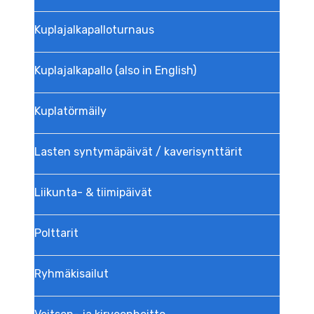
Kuplajalka­palloturnaus
Kuplajalkapallo (also in English)
Kuplatörmäily
Lasten syntymäpäivät / kaverisynttärit
Liikunta- & tiimipäivät
Polttarit
Ryhmäkisailut