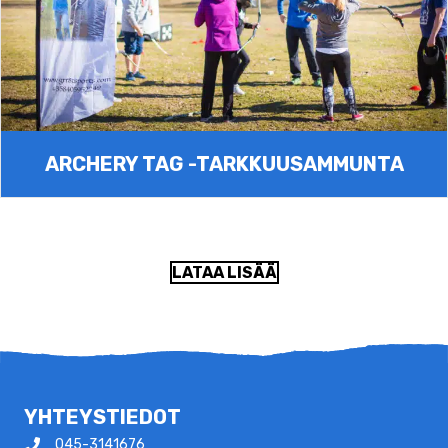
ARCHERY TAG -TARKKUUSAMMUNTA
LATAA LISÄÄ
YHTEYSTIEDOT
045-3141676