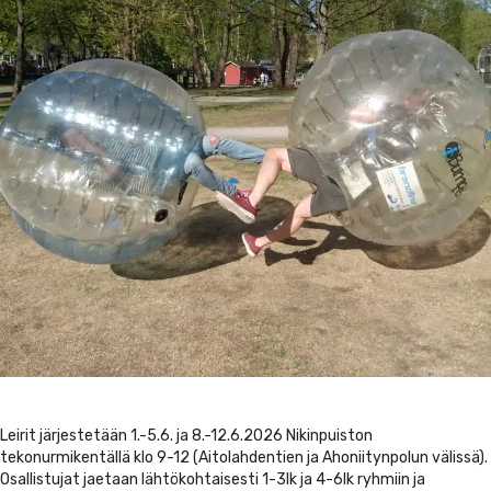
Leirit järjestetään 1.-5.6. ja 8.-12.6.2026 Nikinpuiston
tekonurmikentällä klo 9-12 (Aitolahdentien ja Ahoniitynpolun välissä).
Osallistujat jaetaan lähtökohtaisesti 1-3lk ja 4-6lk ryhmiin ja