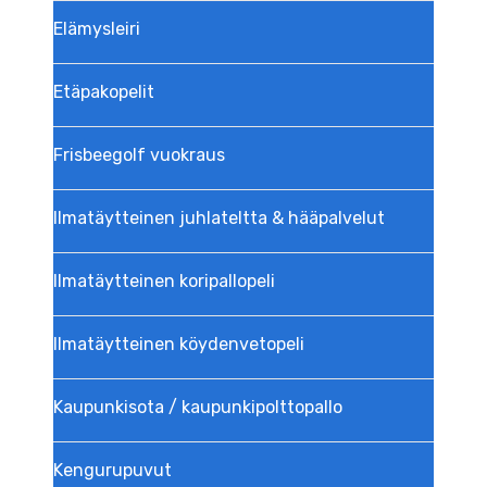
Elämysleiri
Etäpakopelit
Frisbeegolf vuokraus
Ilmatäytteinen juhlateltta & hääpalvelut
Ilmatäytteinen koripallopeli
Ilmatäytteinen köydenvetopeli
Kaupunkisota / kaupunkipolttopallo
Kengurupuvut