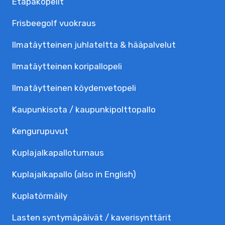
Etäpakopelit
Frisbeegolf vuokraus
Ilmatäytteinen juhlateltta & hääpalvelut
Ilmatäytteinen koripallopeli
Ilmatäytteinen köydenvetopeli
Kaupunkisota / kaupunkipolttopallo
Kengurupuvut
Kuplajalka­palloturnaus
Kuplajalkapallo (also in English)
Kuplatörmäily
Lasten syntymäpäivät / kaverisynttärit