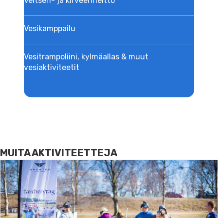
Veitsen- ja kirveenheitto
Vesikamppailu
Vesitrampoliini, kylmäallas & muut
vesiaktiviteetit
MUITA AKTIVITEETTEJA