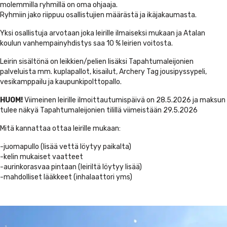
molemmilla ryhmillä on oma ohjaaja.
Ryhmiin jako riippuu osallistujien määrästä ja ikäjakaumasta.
Yksi osallistuja arvotaan joka leirille ilmaiseksi mukaan ja Atalan
koulun vanhempainyhdistys saa 10 % leirien voitosta.
Leirin sisältönä on leikkien/pelien lisäksi Tapahtumaleijonien
palveluista mm. kuplapallot, kisailut, Archery Tag jousipyssypeli,
vesikamppailu ja kaupunkipolttopallo.
HUOM!
Viimeinen leirille ilmoittautumispäivä on 28.5.2026 ja maksun
tulee näkyä Tapahtumaleijonien tilillä viimeistään 29.5.2026
Mitä kannattaa ottaa leirille mukaan:
-juomapullo (lisää vettä löytyy paikalta)
-kelin mukaiset vaatteet
-aurinkorasvaa pintaan (leiriltä löytyy lisää)
-mahdolliset lääkkeet (inhalaattori yms)